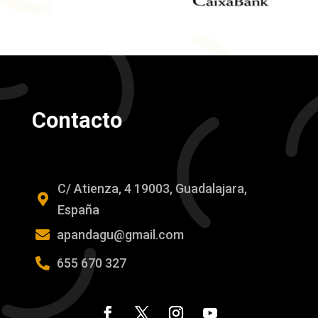
Contacto
C/ Atienza, 4 19003, Guadalajara,

España

apandagu@gmail.com

655 670 327