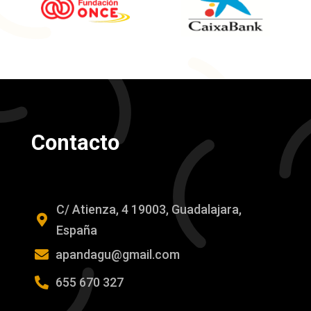
Contacto
C/ Atienza, 4 19003, Guadalajara,

España

apandagu@gmail.com

655 670 327