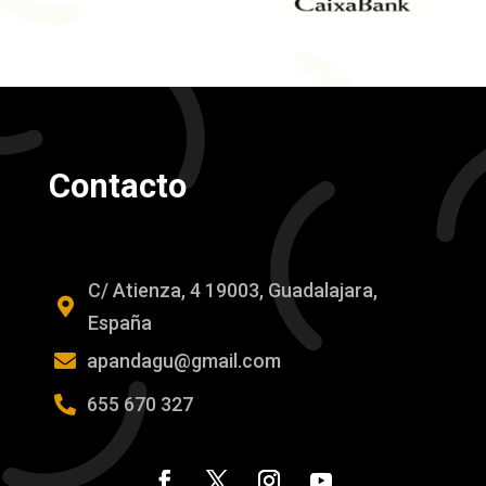
Contacto
C/ Atienza, 4 19003, Guadalajara,

España

apandagu@gmail.com

655 670 327