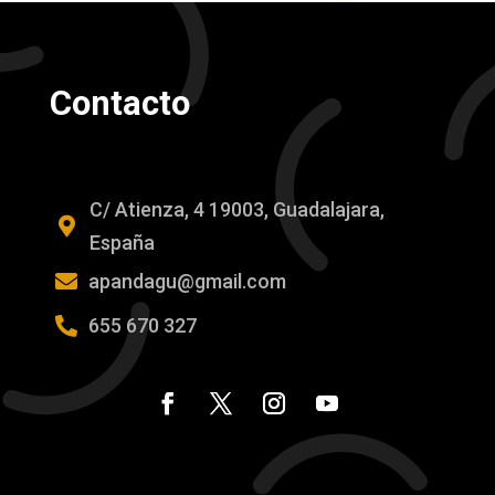
Contacto
C/ Atienza, 4 19003, Guadalajara,

España

apandagu@gmail.com

655 670 327