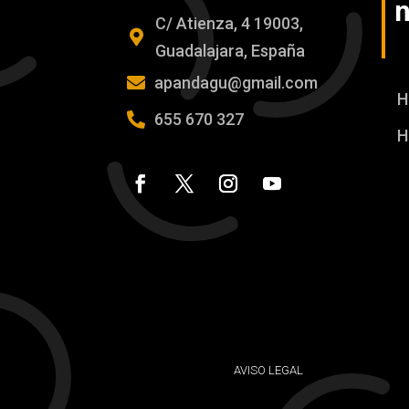
n
C/ Atienza, 4 19003,

Guadalajara, España

apandagu@gmail.com
H

655 670 327
H
AVISO LEGAL