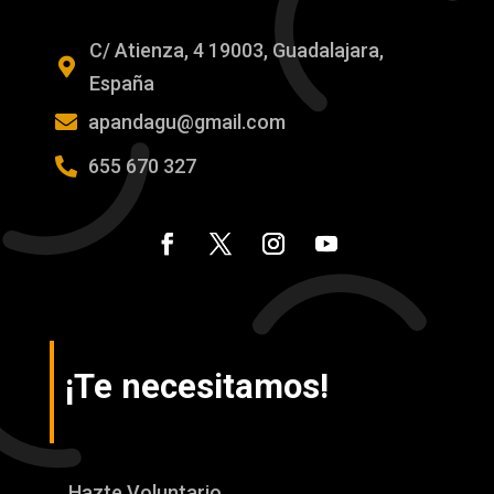
C/ Atienza, 4 19003, Guadalajara,

España

apandagu@gmail.com

655 670 327
¡Te necesitamos!
Hazte Voluntario